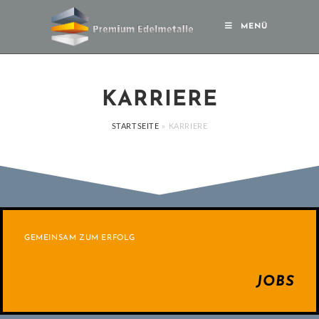
MENÜ
KARRIERE
STARTSEITE
»
KARRIERE
GEMEINSAM ZUM ERFOLG
JOBS